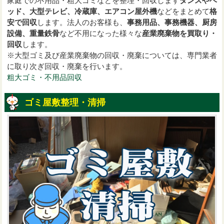
家庭での不用品・粗大ゴミなどを整理・回収します
タンスやベ
ッド、大型テレビ、冷蔵庫、エアコン屋外機
などをまとめて
格
安で回収
します。法人のお客様も、
事務用品、事務機器、厨房
設備、重量鉄骨
など不用になった様々な
産業廃棄物を買取り・
回収
します。
※大型ゴミ及び産業廃棄物の回収・廃棄については、専門業者
に取り次ぎ回収・廃棄を行います。
粗大ゴミ・不用品回収
ゴミ屋敷整理・清掃